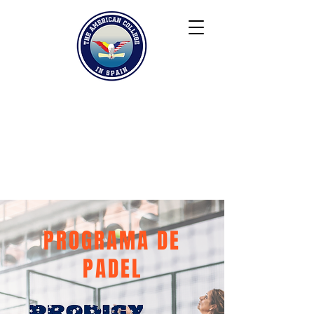
Keiser University
Contacto
Blog
Colaboradores
FAQ
PROGRAMA DE
PADEL