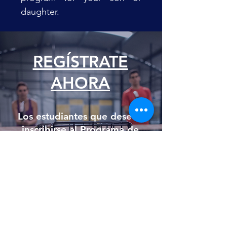
daughter.
REGÍSTRATE
AHORA
Los estudiantes que deseen
inscribirse al Programa de
Padel a través de nosotros,
primero deben hacer la
preinscripción al programa
académico que quieren
completar, rellenando uno de
los siguientes formularios:
ADMISIONES