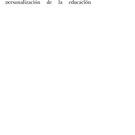
personalización de la educación 
estadounidense con la solidez 
académica del sistema español, ACS 
brinda una experiencia educativa 
global que prepara a los estudiantes 
para el éxito en un mundo conectado.