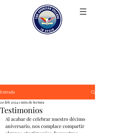
Keiser University
Contacto
Blog
Colaboradores
FAQ
Entrada
20 feb 2024
1 min de lectura
Testimonios
Al acabar de celebrar nuestro décimo 
aniversario, nos complace compartir 