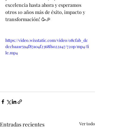
excelencia hasta ahora y esperamos 
otros 10 años más de éxito, impacto y 
transformación! 🥳🎉
https://video.wixstatic.com/video/08cfab_dc
dccbaa1e594f87a04f2368f6022a47/720p/mp4/fi
le.mp4
Entradas recientes
Ver todo