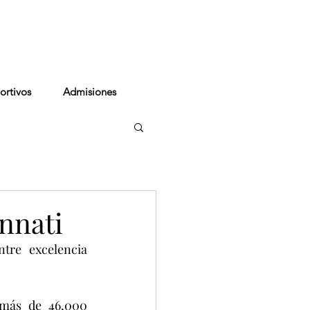
cto
ortivos
Admisiones
innati
tre excelencia 
más de 46,000 