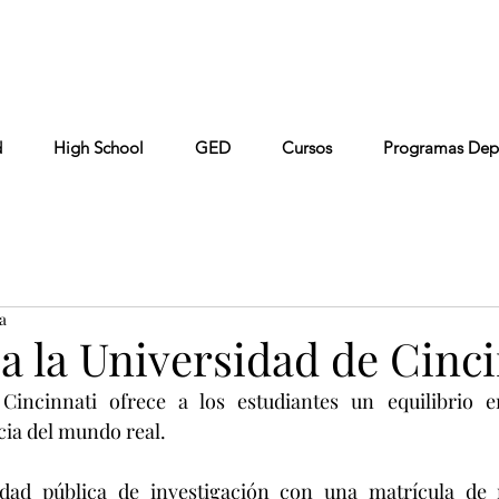
Conta
Keiser University
Colaboradores
FAQ
d
High School
GED
Cursos
Programas Dep
a
a la Universidad de Cinc
incinnati ofrece a los estudiantes un equilibrio en
cia del mundo real.
dad pública de investigación con una matrícula de 