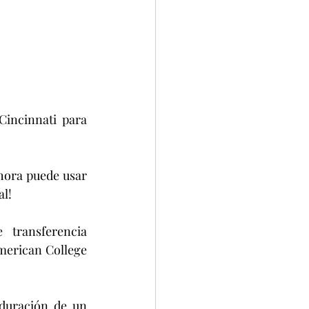
incinnati para 
ora puede usar 
al!
transferencia 
merican College 
duración de un 