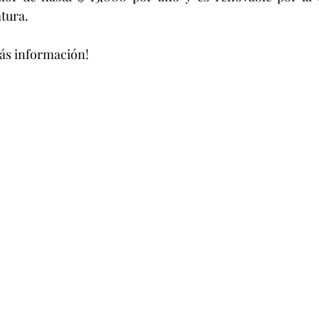
tura.
ás información!