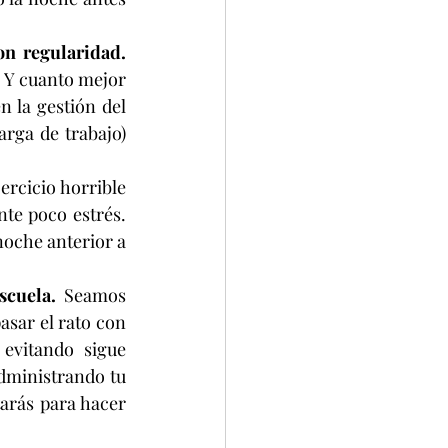
Tiene más tiempo para dormir bien, comer bien y hacer ejercicio con regularidad. 
 Y cuanto mejor 
 la gestión del 
rga de trabajo) 
rcicio horrible 
te poco estrés. 
oche anterior a 
scuela. 
Seamos 
sar el rato con 
evitando sigue 
dministrando tu 
arás para hacer 