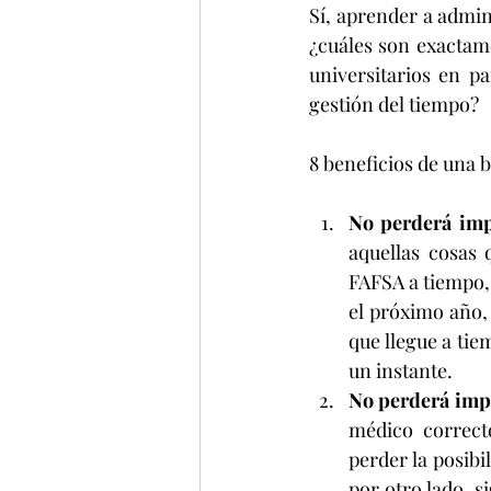
Sí, aprender a admin
¿cuáles son exactame
universitarios en pa
gestión del tiempo?
8 beneficios de una 
No perderá impo
aquellas cosas 
FAFSA a tiempo,
el próximo año,
que llegue a tie
un instante.
No perderá impo
médico correct
perder la posibi
por otro lado, s