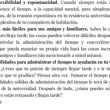
exibilidad y espontaneidad.
 Cuando siempre estás a
ienes el tiempo, o la capacidad mental, para simpleme
os, de la reunión espontánea en tu residencia universitari
pleaños de tu compañero de habitación.
 más fáciles para sus amigos y familiares.
 Sabes lo 
e llega tarde: las cosas pueden volverse difíciles despué
ntrolar la administración del tiempo y convertirse
que pueda manejar su propia vida hará las cosas incr
 amigos y familiares (sin mencionarle a usted mismo).
lidades para administrar el tiempo te ayudarán en tu v
 ¿Crees que tu patrón de siempre llegar tarde y e ir s
z que te gradúes? Piensa otra vez. Tomarse el tiempo 
lidades sólidas de administración del tiempo le será de g
 de la universidad. Después de todo, ¿cómo puedes sal
 estás retrasado y llegas tarde?
r