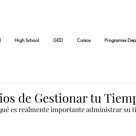
Conta
Keiser University
Colaboradores
FAQ
d
High School
GED
Cursos
Programas Dep
cios de Gestionar tu Tiem
qué es realmente importante administrar su 