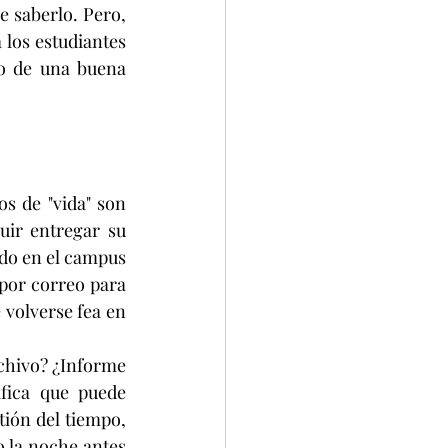
 saberlo. Pero, 
los estudiantes 
zo de una buena 
s de "vida" son 
ir entregar su 
do en el campus 
or correo para 
volverse fea en 
chivo? ¿Informe 
fica que puede 
ión del tiempo, 
 la noche antes 