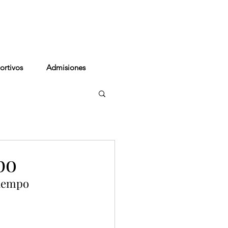
cto
ortivos
Admisiones
po
tiempo