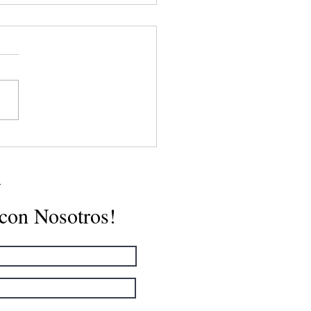
nsejos para superar el
és de los Exámenes
les
 con Nosotros!