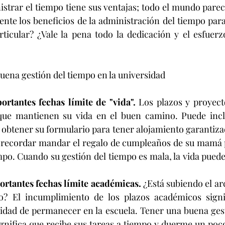
istrar el tiempo tiene sus ventajas; todo el mundo parece
nte los beneficios de la administración del tiempo para 
rticular? ¿Vale la pena todo la dedicación y el esfuer
buena gestión del tiempo en la universidad
rtantes fechas límite de "vida". 
Los plazos y proyecto
que mantienen su vida en el buen camino. Puede inclu
 obtener su formulario para tener alojamiento garantiza
 recordar mandar el regalo de cumpleaños de su mamá p
mpo. Cuando su gestión del tiempo es mala, la vida puede 
rtantes fechas límite académicas.
 ¿Está subiendo el ar
o? El incumplimiento de los plazos académicos signi
lidad de permanecer en la escuela. Tener una buena gest
ignifica que recibe sus tareas a tiempo y duerme un poco