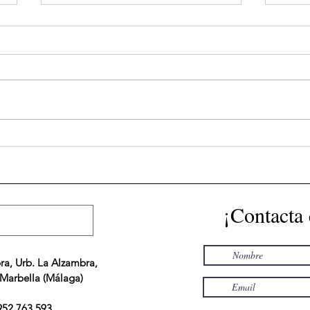
Flexibilidad, personalización
6 Co
y enfoque práctico: las
Estr
ventajas que ofrece el sistema
Fina
estadounidense.
¡Contacta
ra, Urb. La Alzambra,
 Marbella (Málaga)
952 763 593