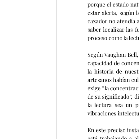
porque el estado nat
estar alerta, según l
cazador no atendía 
saber localizar las
proceso como la lectu
Según Vaughan Bell, 
capacidad de concent
la historia de nues
artesanos habían cult
exige “la concentrac
de su significado”, d
la lectura sea un 
vibraciones intelectu
En este preciso insta
está trabajando a al