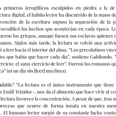
s primeros jeroglíficos esculpidos en piedra a la de l
tura digital, el hábito lector ha discurrido de la mano de l
vención de la escritura supuso la separación de la pre
 descodificó los hechos que acontecían en cada época. L
ueron los griegos, aunque fuesen sus esclavos quienes 
 amos. Siglos más tarde, la lectura se volvió una activi
a leer hacia el interior del alma. “Los grecolatinos vincu
ades que había que hacer cada día”, sostiene Gabilondo. 
rcicio: el sano ejercicio de leer”. Fueron los romanos q
ea” (ni un día sin [leer] una línea).
udable? “La lectura es el único instrumento que tiene 
Emili Teixidor–, nos da el alimento que hace vivir al cer
lectura favorece la concentración. A pesar de que, tras su
proceso que ocurre de forma innata en nuestra ment
l. El humano lector surgió de su constante lucha contra 