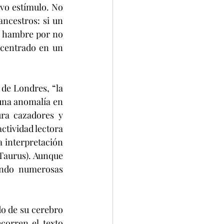
vo estímulo. No 
ancestros: si un 
e hambre por no 
ncentrado en un 
de Londres, “la 
una anomalía en 
ura cazadores y 
ctividad lectora 
 interpretación 
(Taurus). Aunque 
ando numerosas 
do de su cerebro 
corren el texto 