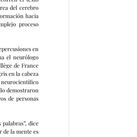
rea del cerebro 
formación hacia 
mplejo proceso 
repercusiones en 
ma el neurólogo 
llège de France 
ris en la cabeza 
eurocientífico 
 lo demostraron 
os de personas 
palabras”, dice 
 de la mente es 