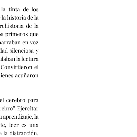
a tinta de los 
a historia de la 
historia de la 
os primeros que 
narraban en voz 
dad silenciosa y 
laban la lectura 
“Convirtieron el 
uienes acuñaron 
el cerebro para 
ebro”. Ejercitar 
 aprendizaje, la 
e, leer es una 
la distracción, 