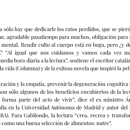
a sólo hay que dedicarle los ratos perdidos, que se pier
que, agradable pasatiempo para muchos, obligación para o
o mental. Rendir culto al cuerpo está en boga, pero ¿y de
e? “Al igual que nos cuidamos y vamos cada vez más
dia hora diaria a la lectura”, sostiene el escritor catalán
 la vida (Columna) y de la exitosa novela que inspiró la pe
ración y la empatía, prevenir la degeneración cognitiva y
son sólo algunos de los beneficios encubiertos de la lec
 forma parte del acto de vivir”, dice el ex ministro Á
ofía en la Universidad Autónoma de Madrid y autor del 
RBA). Para Gabilondo, la lectura “crea, recrea y transf
es como una buena selección de alimentos: nutre”.