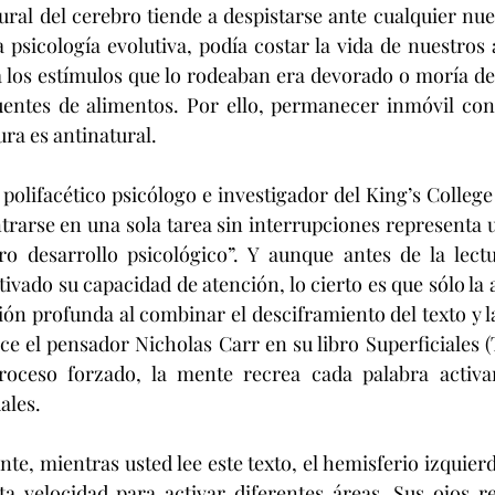
ural del cerebro tiende a despistarse ante cualquier nue
a psicología evolutiva, podía costar la vida de nuestros 
a los estímulos que lo rodeaban era devorado o moría d
 fuentes de alimentos. Por ello, permanecer inmóvil co
ra es antinatural.
polifacético psicólogo e investigador del King’s College 
rarse en una sola tarea sin interrupciones representa 
tro desarrollo psicológico”. Y aunque antes de la lect
ivado su capacidad de atención, lo cierto es que sólo la a
ión profunda al combinar el desciframiento del texto y la
ice el pensador Nicholas Carr en su libro Superficiales 
proceso forzado, la mente recrea cada palabra activ
ales.
nte, mientras usted lee este texto, el hemisferio izquier
ta velocidad para activar diferentes áreas. Sus ojos re