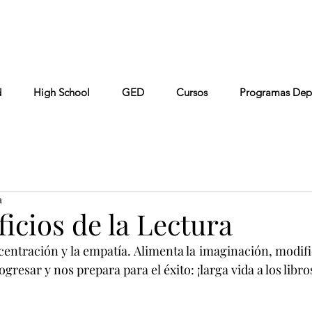
Conta
Keiser University
Colaboradores
FAQ
d
High School
GED
Cursos
Programas Dep
a
icios de la Lectura
entración y la empatía. Alimenta la imaginación, modific
gresar y nos prepara para el éxito: ¡larga vida a los libro