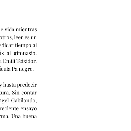
de vida mientras 
tros, leer es un 
dicar tiempo al 
 al gimnasio, 
 Emili Teixidor, 
lícula Pa negre.
 hasta predecir 
tura. Sin contar 
ngel Gabilondo, 
reciente ensayo 
orma. Una buena 