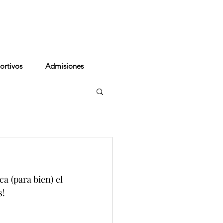
cto
ortivos
Admisiones
a (para bien) el 
s!