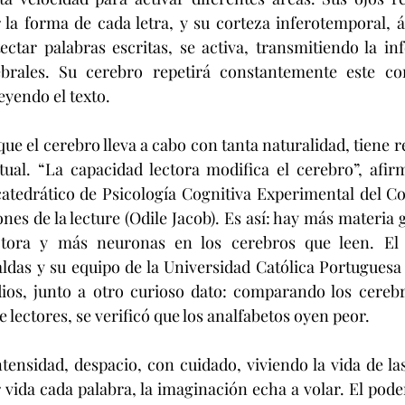
la forma de cada letra, y su corteza inferotemporal, á
ectar palabras escritas, se activa, transmitiendo la in
ebrales. Su cerebro repetirá constantemente este co
eyendo el texto.
 que el cerebro lleva a cabo con tanta naturalidad, tiene 
ctual. “La capacidad lectora modifica el cerebro”, afir
atedrático de Psicología Cognitiva Experimental del Co
nes de la lecture (Odile Jacob). Es así: hay más materia g
tora y más neuronas en los cerebros que leen. El n
ldas y su equipo de la Universidad Católica Portuguesa
ios, junto a otro curioso dato: comparando los cerebr
e lectores, se verificó que los analfabetos oyen peor.
tensidad, despacio, con cuidado, viviendo la vida de las 
 vida cada palabra, la imaginación echa a volar. El poder